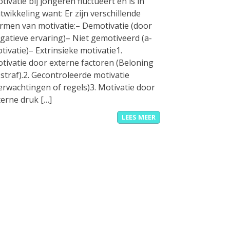
tivatie bij jongeren fluctueert en is in
twikkeling want: Er zijn verschillende
rmen van motivatie:– Demotivatie (door
gatieve ervaring)– Niet gemotiveerd (a-
tivatie)– Extrinsieke motivatie1.
tivatie door externe factoren (Beloning
 straf).2. Gecontroleerde motivatie
erwachtingen of regels)3. Motivatie door
terne druk […]
LEES MEER