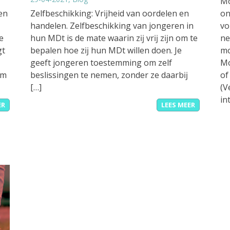
Mo
en
Zelfbeschikking: Vrĳheid van oordelen en
on
handelen. Zelfbeschikking van jongeren in
vo
e
hun MDt is de mate waarin zĳ vrĳ zĳn om te
ne
gt
bepalen hoe zĳ hun MDt willen doen. Je
mo
geeft jongeren toestemming om zelf
Mo
om
beslissingen te nemen, zonder ze daarbĳ
of
[…]
(V
in
ER
LEES MEER