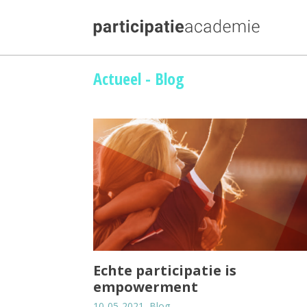
Skip
Actueel - Blog
to
content
Echte participatie is
empowerment
10-05-2021, Blog