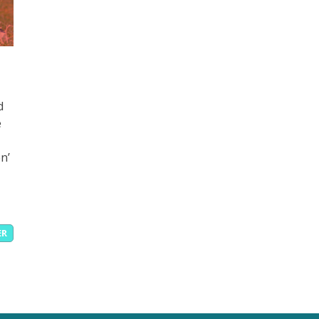
d
e
n’
ER